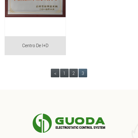
Centro De I+D
<
1
2
3