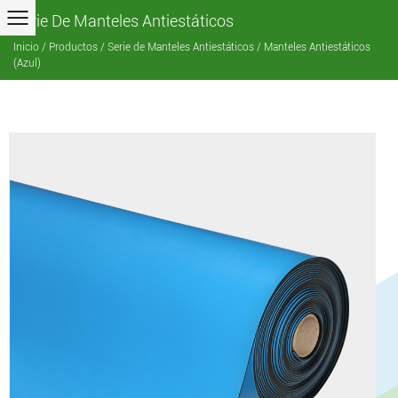
Serie De Manteles Antiestáticos
Inicio
/
Productos
/
Serie de Manteles Antiestáticos
/
Manteles Antiestáticos
(Azul)