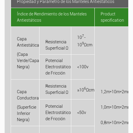
Propiedad y
P
arámetro de los
M
anteles Antiestáticos
Índice de Rendimiento de los Manteles
Product
Antiestáticos
specification
7
10
-
Capa
Resistencia
9
10
Ωcm
Antiestática
Superficial Ω
(Capa
Verde/Capa
Potencial
Negra)
Electrostático
<100v
de Fricción
Resistencia
6
≥10
Ωcm
Capa
1,2m*10m*2mm
Superficial Ω
Conductora
Potencial
(Superficie
1,0m*10m*2mm
Electrostático
<50v
Inferior
de Fricción
Negra)
0,8m*10m*2mm