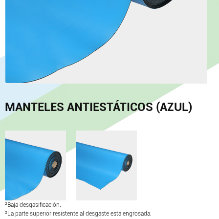
MANTELES ANTIESTÁTICOS (AZUL)
²Baja desgasificación.
²La parte superior resistente al desgaste está engrosada.